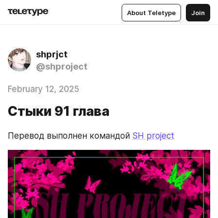
About Teletype
Join
shprjct
@shproject
February 12, 2025
Стыки 91 глава
Перевод выполнен командой 
SH project