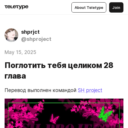
About Teletype
Join
shprjct
@shproject
May 15, 2025
Поглотить тебя целиком 28
глава
Перевод выполнен командой 
SH project