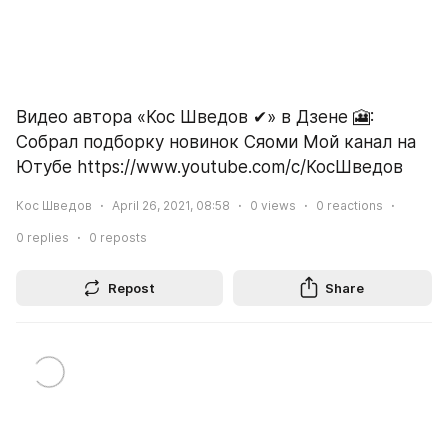
Видео автора «Кос Шведов ✔» в Дзене 🎦: 
Собрал подборку новинок Сяоми Мой канал на 
Ютубе https://www.youtube.com/c/КосШведов
Кос Шведов
April 26, 2021, 08:58
0
views
0
reactions
0
replies
0
reposts
Repost
Share