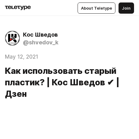
About Teletype
Join
Кос Шведов
@shvedov_k
May 12, 2021
Как использовать старый
пластик? | Кос Шведов ✔ |
Дзен