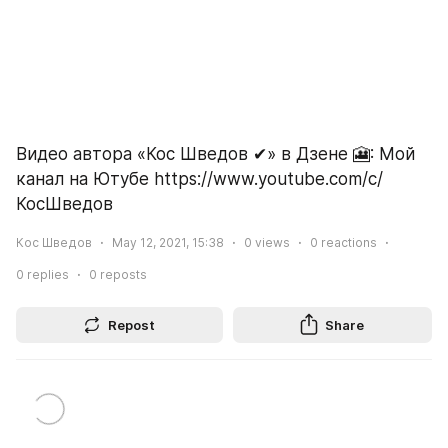
Видео автора «Кос Шведов ✔» в Дзене 🎦: Мой 
канал на Ютубе https://www.youtube.com/c/
КосШведов
Кос Шведов
May 12, 2021, 15:38
0
views
0
reactions
0
replies
0
reposts
Repost
Share