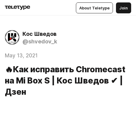
About Teletype
Join
Кос Шведов
@shvedov_k
May 13, 2021
🔥Как исправить Chromecast
на Mi Box S | Кос Шведов ✔ |
Дзен