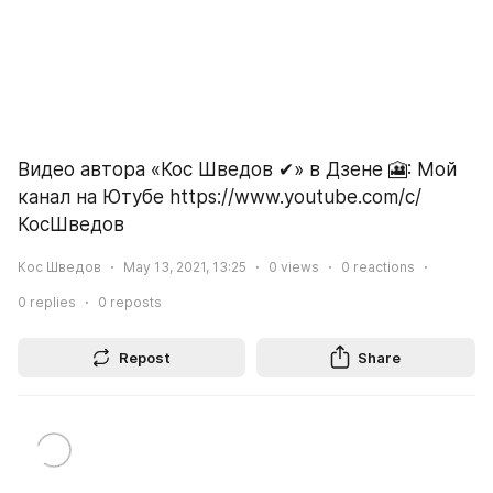
Видео автора «Кос Шведов ✔» в Дзене 🎦: Мой 
канал на Ютубе https://www.youtube.com/c/
КосШведов
Кос Шведов
May 13, 2021, 13:25
0
views
0
reactions
0
replies
0
reposts
Repost
Share