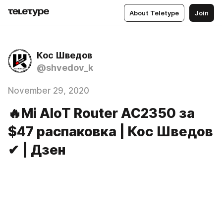
About Teletype
Join
Кос Шведов
@shvedov_k
November 29, 2020
🔥Mi AIoT Router AC2350 за
$47 распаковка | Кос Шведов
✔ | Дзен