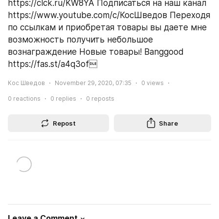
https://clck.ru/KW8YA Подписаться на наш канал 
https://www.youtube.com/c/КосШведов Переходя 
по ссылкам и приобретая товары вы даете мне 
возможность получить небольшое 
вознаграждение Новые товары! Banggood 
https://fas.st/a4q3of
Кос Шведов
November 29, 2020, 07:35
0
views
0
reactions
0
replies
0
reposts
Repost
Share
Leave a Comment