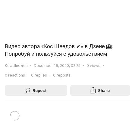
Видео автора «Кос Шведов ✔» в Дзене 🎦: 
Попробуй и пользуйся с удовольствием
Кос Шведов
December 19, 2020, 02:25
0
views
0
reactions
0
replies
0
reposts
Repost
Share