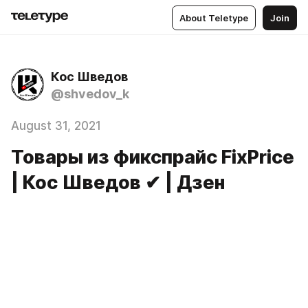
About Teletype
Join
Кос Шведов
@shvedov_k
August 31, 2021
Товары из фикспрайс FixPrice
| Кос Шведов ✔ | Дзен