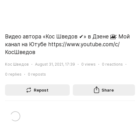
Видео автора «Кос Шведов ✔» в Дзене 🎦: Мой 
канал на Ютубе https://www.youtube.com/c/
КосШведов
Кос Шведов
August 31, 2021, 17:39
0
views
0
reactions
0
replies
0
reposts
Repost
Share