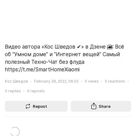
Видео автора «Кос Шведов ✔» в Дзене 🎦: Всё 
об "Умном доме" и "Интернет вещей" Самый 
полезный Техно-Чат без флуда 
https://t.me/SmartHomeXiaomi
Кос Шведов
February 28, 2022, 06:02
0
views
0
reactions
0
replies
0
reposts
Repost
Share