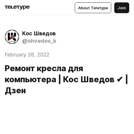
About Teletype
Join
Кос Шведов
@shvedov_k
February 28, 2022
Ремонт кресла для
компьютера | Кос Шведов ✔ |
Дзен