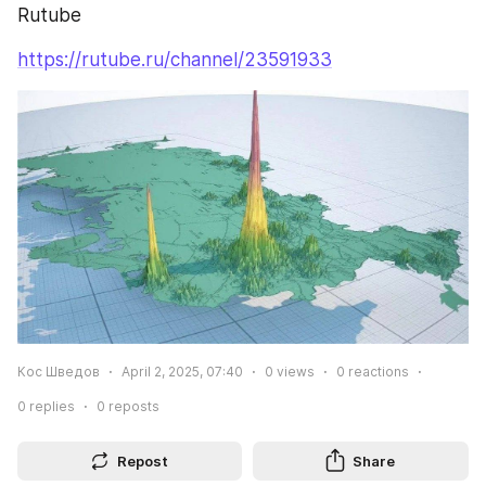
Rutube
https://rutube.ru/channel/23591933
Кос Шведов
April 2, 2025, 07:40
0
views
0
reactions
0
replies
0
reposts
Repost
Share