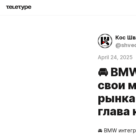
Кос Шв
@shve
April 24, 2025
🚘 BM
свои 
рынка 
глава
🚘 BMW интегр