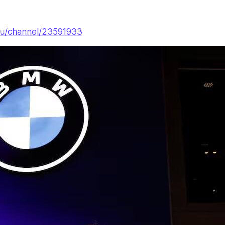
.ru/channel/23591933