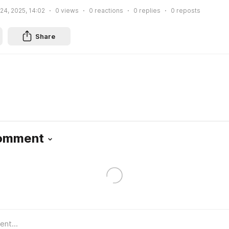
 24, 2025, 14:02
0
views
0
reactions
0
replies
0
reposts
Share
Comment