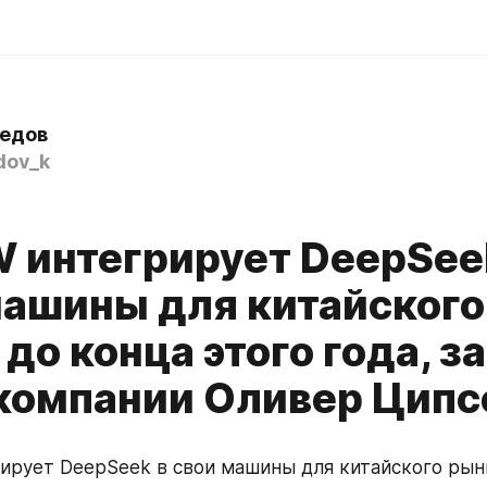
едов
dov_k
W интегрирует DeepSee
машины для китайского
до конца этого года, з
 компании Оливер Ципс
ирует DeepSeek в свои машины для китайского рынк