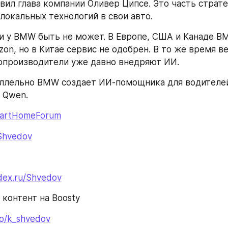
явил глава компании Оливер Ципсе. Это часть страте
локальных технологий в свои авто.
и у BMW быть не может. В Европе, США и Канаде BM
on, но в Китае сервис не одобрен. В то же время в
опроизводители уже давно внедряют ИИ.
ллельно BMW создает ИИ-помощника для водителей
е Qwen.
SmartHomeForum
_Shvedov
ndex.ru/Shvedov
контент на Boosty
to/k_shvedov