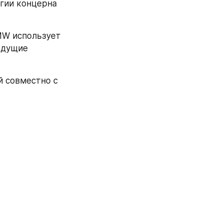
гии концерна 
W использует 
едущие 
 совместно с 