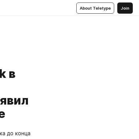
About Teletype
Join
k в
аявил
е
а до конца 