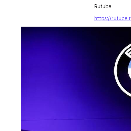
Rutube
https://rutube