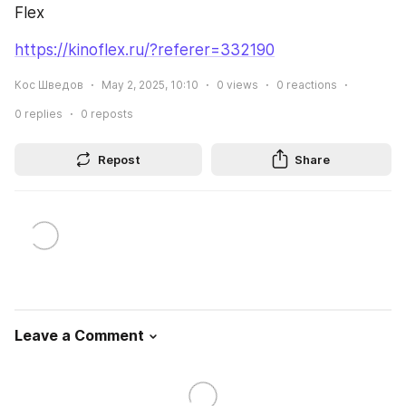
Flex
https://kinoflex.ru/?referer=332190
Кос Шведов
May 2, 2025, 10:10
0
views
0
reactions
0
replies
0
reposts
Repost
Share
Leave a Comment