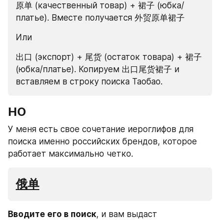
原单 (качественный товар) + 裙子 (юбка/
платье). Вместе получается 外贸原单裙子
Или
出口 (экспорт) + 尾货 (остаток товара) + 裙子 
(юбка/платье). Копируем 出口尾货裙子 и 
вставляем в строку поиска Таобао.
НО
У меня есть свое сочетание иероглифов для 
поиска именно российских брендов, которое 
работает максимально четко. 
俄单
Вводите его в поиск
, и вам выдаст 