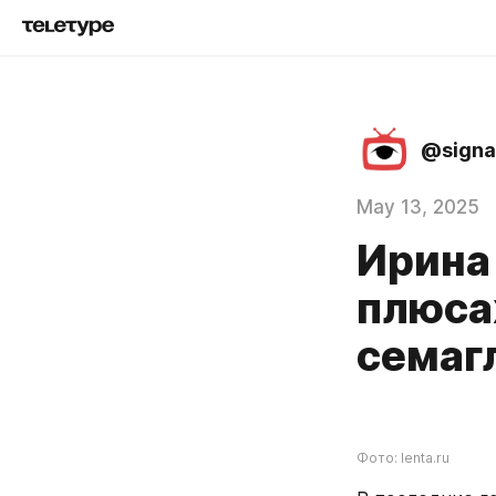
@signa
May 13, 2025
Ирина
плюса
семаг
Фото: lenta.ru