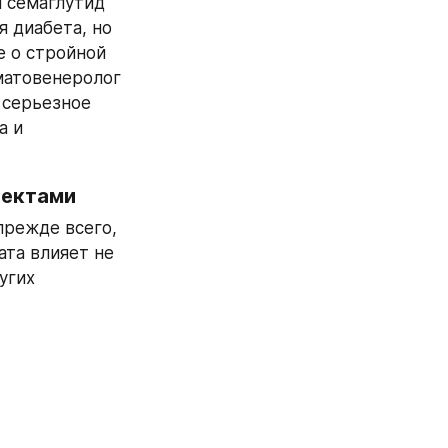
семаглутид 
 диабета, но 
 о стройной 
матовенеролог 
серьезное 
 и 
фектами
режде всего, 
та влияет не 
гих 