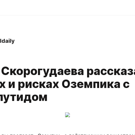
ldaily
 Скорогудаева рассказ
х и рисках Оземпика с
лутидом