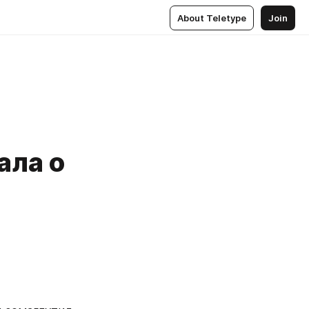
About Teletype
Join
ала о