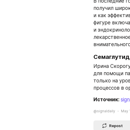
В последние г
получил широк
и как эффекти
фигуре включа
и эндокриноло
лекарственное
внимательного
Семаглутид
Ирина Скорогу
для помощи па
только на уров
процессов в ор
Источник: 
sign
@signaldaily
May 1
Repost