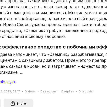
оды препарат «Оземпик» с действующим веществом 
ую известность не только как средство для лечения
вный помощник в снижении веса. Многие мечтающие
ют его в свой арсенал, однако известный врач-дер
г Ирина Скорогудаева предостерегает: как и любое 
 средство, «Оземпик» требует взвешенного подхода
 отношения к своему здоровью.
: эффективное средство с побочными эф
даева напоминает, что «Оземпик» разрабатывался, п
циентам с сахарным диабетом. Прием этого препара
ень сахара в крови, но и затрагивает множество дру
ганизме. ...
aldaily.ru
3, 2025, 03:17
0
views
0
reactions
0
replies
0
reposts
Share