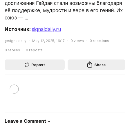
достижения Гайдая стали возможны благодаря 
её поддержке, мудрости и вере в его гений. Их 
союз — ...
Источник: 
signaldaily.ru
@signaldaily
May 12, 2025, 16:17
0
views
0
reactions
0
replies
0
reposts
Repost
Share
Leave a Comment