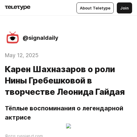
About Teletype
Join
@signaldaily
May 12, 2025
Карен Шахназаров о роли
Нины Гребешковой в
творчестве Леонида Гайдая
Тёплые воспоминания о легендарной 
актрисе
Фото: russian.rt.com