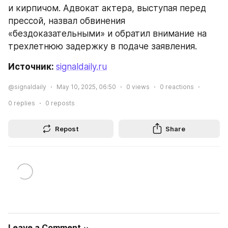
и кирпичом. Адвокат актера, выступая перед 
прессой, назвал обвинения 
«бездоказательными» и обратил внимание на 
трехлетнюю задержку в подаче заявления.
Источник: 
signaldaily.ru
@signaldaily
May 10, 2025, 06:50
0
views
0
reactions
0
replies
0
reposts
Repost
Share
Leave a Comment