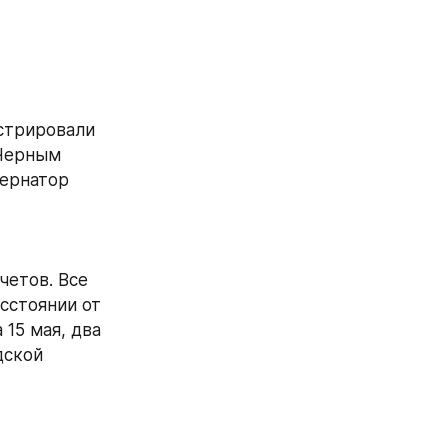
трировали 
Черным 
ернатор 
етов. Все 
стоянии от 
15 мая, два 
ской 