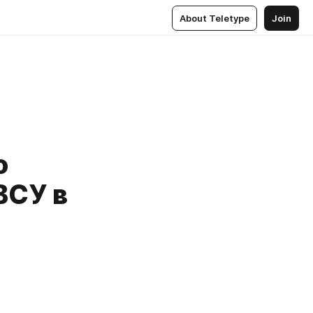
About Teletype
Join
о
ВСУ в