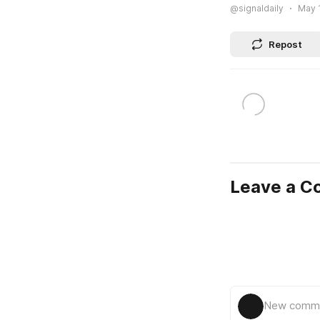
@signaldaily
May 1
Repost
Leave a 