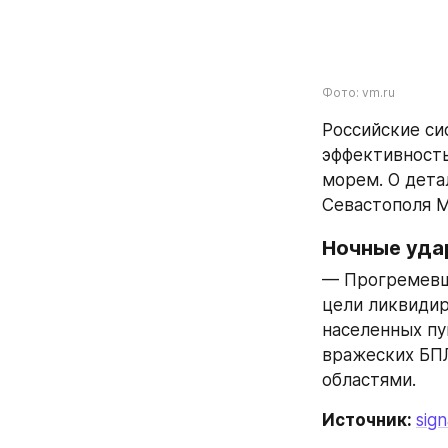
Фото: vm.ru
Российские с
эффективность
морем. О дета
Севастополя М
Ночные уда
— Прогремевши
цели ликвидир
населенных пун
вражеских БПЛ
областями.
Источник: 
sign