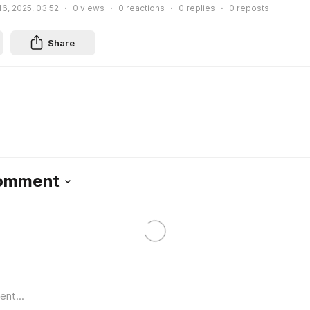
6, 2025, 03:52
0
views
0
reactions
0
replies
0
reposts
Share
Comment