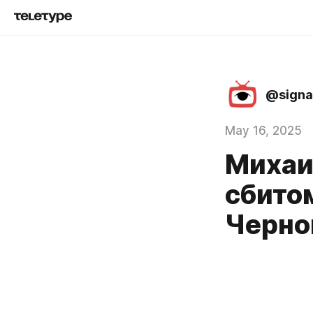
@signa
May 16, 2025
Михаи
сбито
Черно