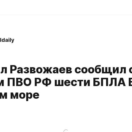
ldaily
л Развожаев сообщил 
м ПВО РФ шести БПЛА 
м море