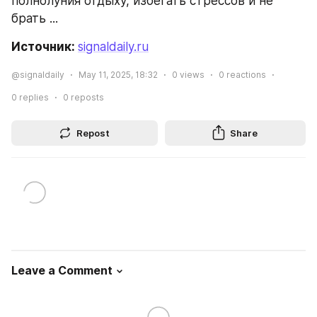
полнолуния отдыху, избегать стрессов и не 
брать ...
Источник: 
signaldaily.ru
@signaldaily
May 11, 2025, 18:32
0
views
0
reactions
0
replies
0
reposts
Repost
Share
Leave a Comment