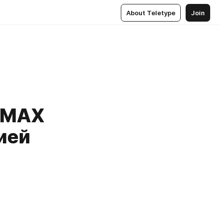
About Teletype
Join
 IMAX
ией