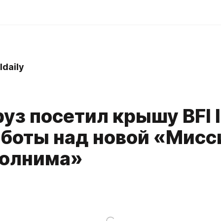
ldaily
руз посетил крышу BFI
аботы над новой «Мисс
олнима»