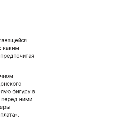
лавящейся 
 каким 
предпочитая 
чном 
онского 
лую фигуру в 
 перед ними 
еры 
плата».