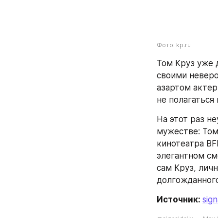
Фото: kp.ru
Том Круз уже 
своими неверо
азартом актер
не полагаться
На этот раз н
мужестве: Том
кинотеатра BF
элегантном см
сам Круз, лич
долгожданного
Источник: 
sign