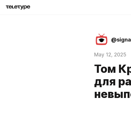
@signa
May 12, 2025
Том К
для р
невып