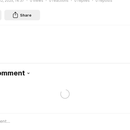
2, 2025, 14:37
0
views
0
reactions
0
replies
0
reposts
Share
Comment