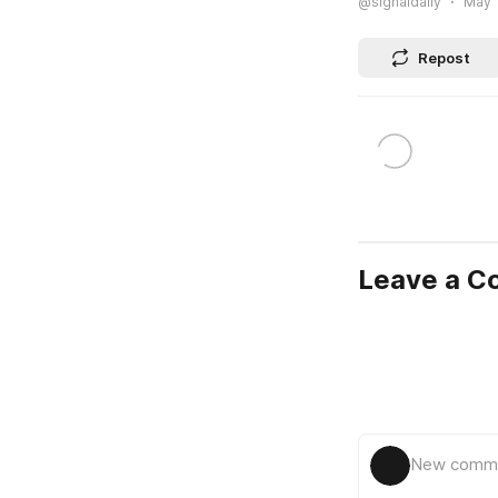
@signaldaily
May 1
Repost
Leave a 