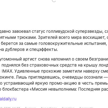
давно завоевал статус голливудской суперзвезды, с
ятными трюками. Зрителей всего мира восхищает, с
 берется за самые головокружительные испытания, 
 на дублеров и спецэффекты.
еугомонный артист снова напомнил о своем безграни
 поднялся без страховочных средств на крышу лонд
I IMAX. Удивленные прохожие заметили наверху сме
окинге. Лишь приглядевшись, очевидцы осознали —
но устраивающий яркую промо-акцию в честь премь
 блокбастера «Миссия невыполнима: Последняя рас
aldaily.ru