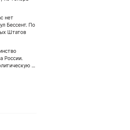
с нет 
л Бессент. По 
ых Штатов 
инство 
 России. 
литическую ...