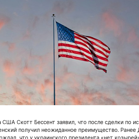
 США Скотт Бессент заявил, что после сделки по и
нский получил неожиданное преимущество. Ранее 
рждал, что у украинского президента «нет козырей»,