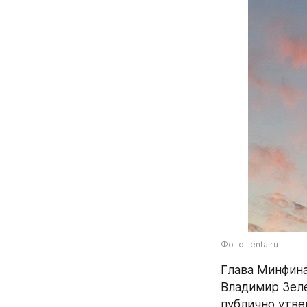
Фото: lenta.ru
Глава Минфина
Владимир Зеле
публично утве