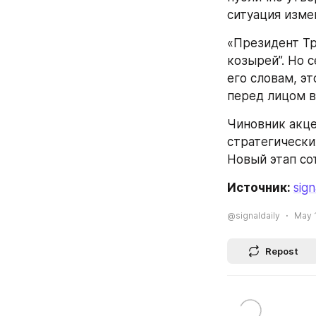
ситуация изме
«Президент Тр
козырей”. Но 
его словам, э
перед лицом в
Чиновник акце
стратегически
Новый этап со
Источник: 
sign
@signaldaily
May 1
Repost