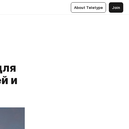
About Teletype
Join
для
й и