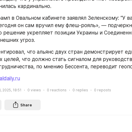
нилась кардинально.
амп в Овальном кабинете заявлял Зеленскому: “У ва
сегодня он сам вручил ему флеш-рояль», — подчеркну
то решение укрепляет позиции Украины и Соединенн
нешних угроз.
нтировал, что альянс двух стран демонстрирует ед
х целей, что должно стать сигналом для руководства
трудничества, по мнению Бессента, переводит геопо
aldaily.ru
, 2025, 18:51
0
views
0
reactions
0
replies
0
reposts
Share