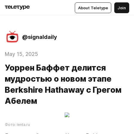
About Teletype
Join
@signaldaily
May 15, 2025
Уоррен Баффет делится
мудростью о новом этапе
Berkshire Hathaway с Грегом
Абелем
Фото: lenta.ru