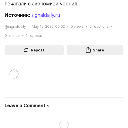
печатали с экономией чернил.
Источник: 
signaldaily.ru
@signaldaily
May 15, 2025, 06:02
0
views
0
reactions
0
replies
0
reposts
Repost
Share
Leave a Comment