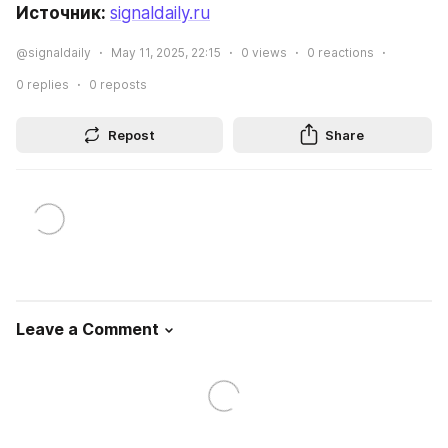
Источник: 
signaldaily.ru
@signaldaily
May 11, 2025, 22:15
0
views
0
reactions
0
replies
0
reposts
Repost
Share
Leave a Comment