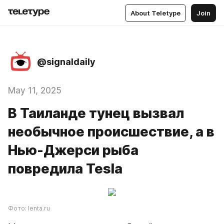
About Teletype
Join
@signaldaily
May 11, 2025
В Таиланде тунец вызвал
необычное происшествие, а в
Нью-Джерси рыба
повредила Tesla
Фото: lenta.ru