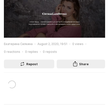
Екатерина Силкина
August 2, 2020, 19:51
0
views
0
reactions
0
replies
0
reposts
Repost
Share