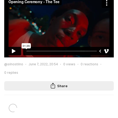
@silnostilno
June 7, 2022, 20:54
0
views
0
reactions
0
replies
Share