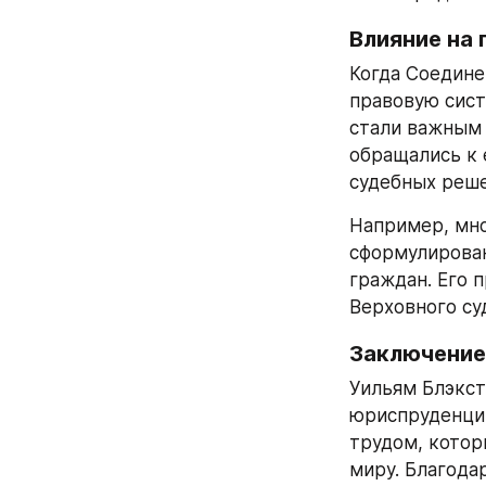
Влияние на
Когда Соедине
правовую сист
стали важным 
обращались к 
судебных реше
Например, мно
сформулирован
граждан. Его 
Верховного су
Заключение
Уильям Блэкст
юриспруденции
трудом, котор
миру. Благода