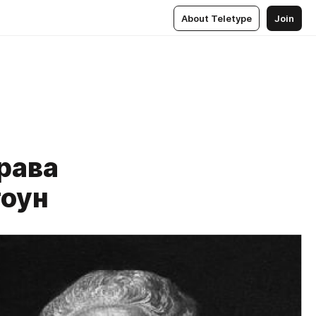
About Teletype
Join
рава
тоун