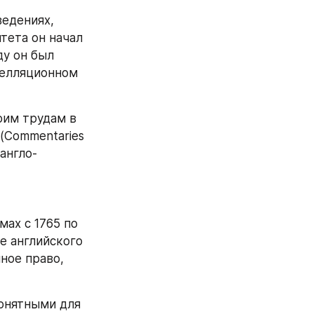
едениях, 
ета он начал 
у он был 
пелляционном 
им трудам в 
(Commentaries 
англо-
ах с 1765 по 
 английского 
ое право, 
онятными для 