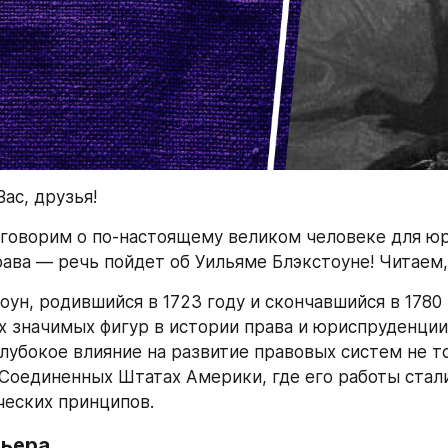
ас, друзья!
говорим о по-настоящему великом человеке для юр
рава — речь пойдет об Уильяме Блэкстоуне! Читаем,
ун, родившийся в 1723 году и скончавшийся в 1780 г
х значимых фигур в истории права и юриспруденции.
глубокое влияние на развитие правовых систем не то
в Соединенных Штатах Америки, где его работы стали
еских принципов.
рьера