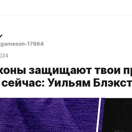
️
rgameson-17864
024
аконы защищают твои п
 сейчас: Уильям Блэкс