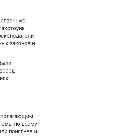
ственную 
экстоуна 
аконодатели 
ых законов и 
ыли 
вобод 
ях 
ополагающим 
емы по всему 
ли понятнее и 