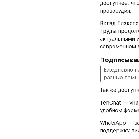
доступнее, чт
правосудия.
Вклад Блэксто
труды продолж
актуальными и
современном 
Подписывай
Ежедневно на
разные темы
Также доступн
TenChat — уни
удобном форма
WhatsApp — за
поддержку лич