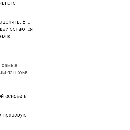
вного 
ценить. Его 
деи остаются 
м в 
 самые 
ым языком!
й основе в 
 правовую 