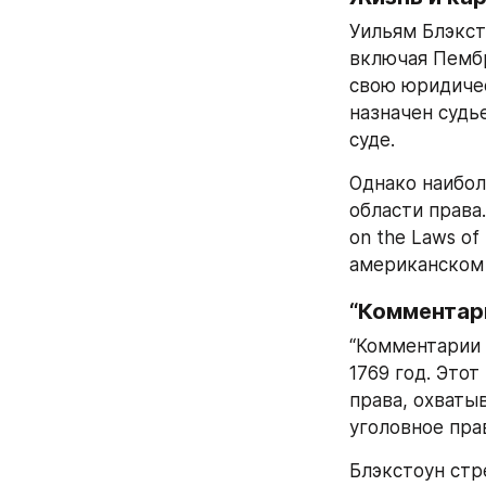
Уильям Блэкст
включая Пембр
свою юридическ
назначен судье
суде.
Однако наибол
области права.
on the Laws o
американском 
“Комментари
“Комментарии 
1769 год. Это
права, охваты
уголовное пра
Блэкстоун стр