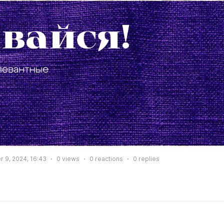
 9, 2024, 16:43
0
views
0
reactions
0
replies