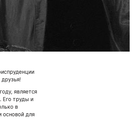
испруденции 
 друзья!
оду, является 
 Его труды и 
лько в 
 основой для 