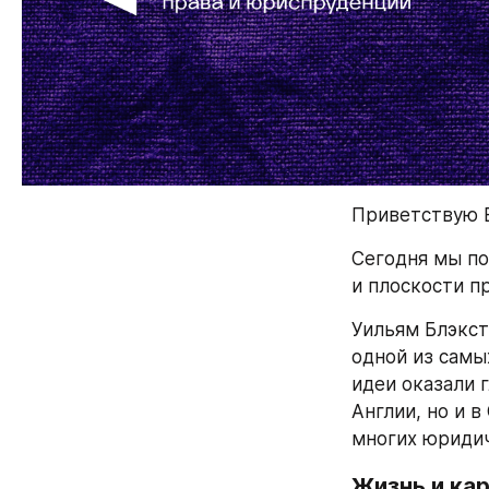
Приветствую В
Сегодня мы по
и плоскости п
Уильям Блэксто
одной из самы
идеи оказали 
Англии, но и 
многих юридич
Жизнь и ка