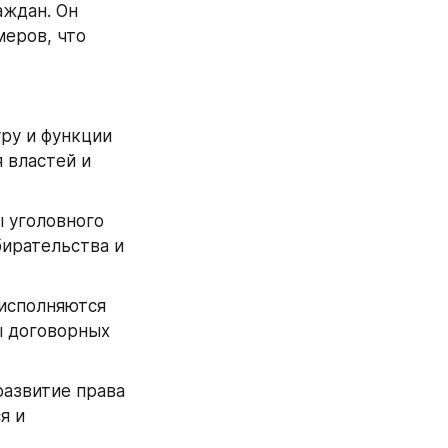
ждан. Он 
еров, что 
ру и функции 
властей и 
 уголовного 
ирательства и 
исполняются 
 договорных 
азвитие права 
 и 