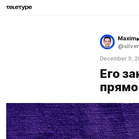
Maxim✔
@silve
December 9, 2
Его з
прямо