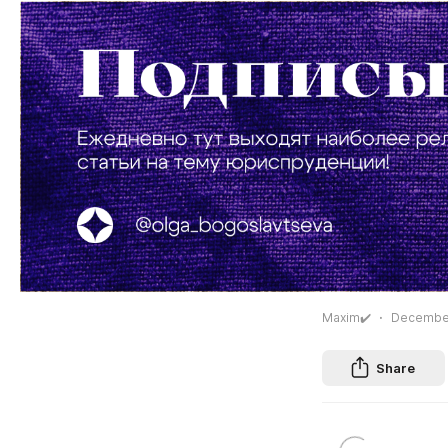
Maxim✔️
December
Share