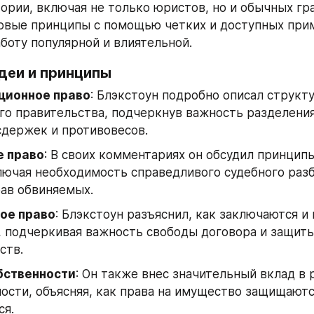
ории, включая не только юристов, но и обычных гра
овые принципы с помощью четких и доступных прим
аботу популярной и влиятельной.
деи и принципы
ционное право
: Блэкстоун подробно описал структу
го правительства, подчеркнув важность разделения 
сдержек и противовесов.
е право
: В своих комментариях он обсудил принципы
лючая необходимость справедливого судебного разб
ав обвиняемых.
ое право
: Блэкстоун разъяснил, как заключаются и 
 подчеркивая важность свободы договора и защиты
ств.
бственности
: Он также внес значительный вклад в р
ости, объясняя, как права на имущество защищаются
ся.