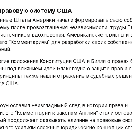
 правовую систему США
нные Штаты Америки начали формировать свою соб
ему после провозглашения независимости, труды Бл
источником вдохновения. Американские юристы и з
его “Комментариям” для разработки своих собственн
ний.
гие положения Конституции США и Билля о правах б
ы под влиянием идей Блэкстоуна о защите прав и с
принципы также нашли отражение в судебных решени
да США.
оун оставил неизгладимый след в истории права и 
. Его “Комментарии к законам Англии” стали основ
ый продолжает оказывать влияние на правовые сист
ря его усилиям сложные юридические концепции ста