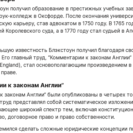
оун получил образование в престижных учебных зав
ук-колледж в Оксфорде. После окончания университ
ую карьеру, став адвокатом в 1750 году. В 1765 год
й Королевского суда, а в 1770 году стал судьей в А
ьшую известность Блэкстоун получил благодаря сво
 Его главный труд, “Комментарии к законам Англии” 
f England), стал основополагающим произведением в 
праве.
и к законам Англии”
к законам Англии” были опубликованы в четырех том
т труд представлял собой систематическое изложение
вающее широкий спектр тем, включая конституционн
во, договорное право и право собственности.
емился сделать сложные юридические концепции п