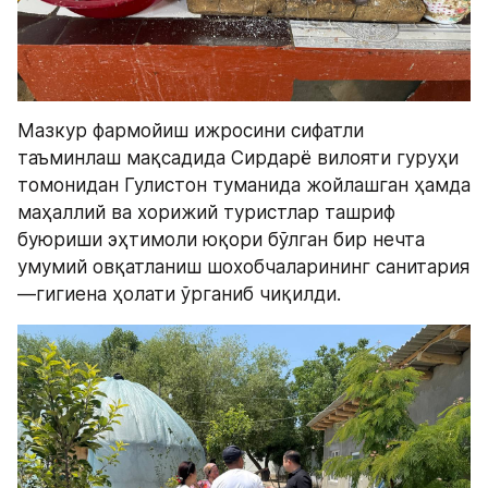
Мазкур фармойиш ижросини сифатли 
таъминлаш мақсадида Сирдарё вилояти гуруҳи 
томонидан Гулистон туманида жойлашган ҳамда 
маҳаллий ва хорижий туристлар ташриф 
буюриши эҳтимоли юқори бўлган бир нечта 
умумий овқатланиш шохобчаларининг санитария
—гигиена ҳолати ўрганиб чиқилди.