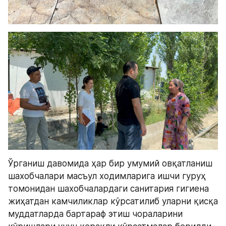
Ўрганиш давомида ҳар бир умумий овқатланиш 
шахобчалари масъул ходимларига ишчи гуруҳ 
томонидан шахобчалардаги санитария гигиена 
жиҳатдан камчиликлар кўрсатилиб уларни қисқа 
муддатларда бартараф этиш чораларини 