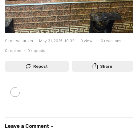
Sirdaryo turizm
May 31, 2025, 10:32
0
views
0
reactions
0
replies
0
reposts
Repost
Share
Leave a Comment