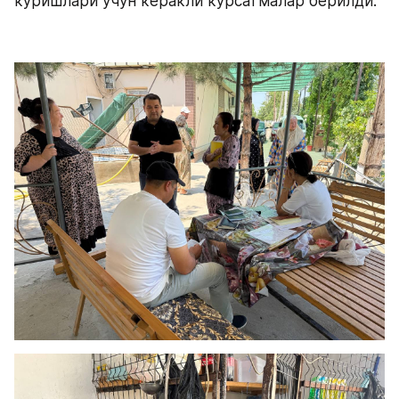
кўришлари учун керакли кўрсатмалар берилди.