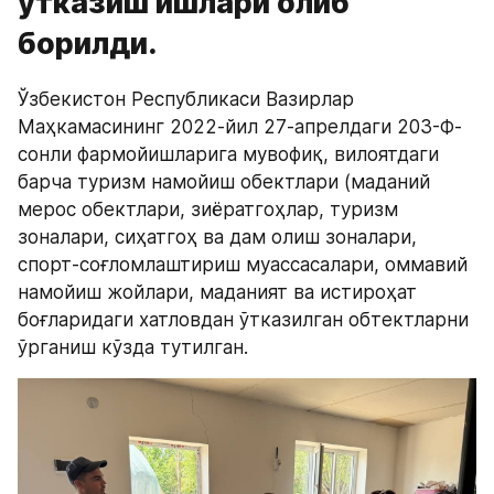
ўтказиш ишлари олиб
борилди.
Ўзбекистон Республикаси Вазирлар 
Маҳкамасининг 2022-йил 27-апрелдаги 203-Ф-
сонли фармойишларига мувофиқ, вилоятдаги 
барча туризм намойиш обектлари (маданий 
мерос обектлари, зиёратгоҳлар, туризм 
зоналари, сиҳатгоҳ ва дам олиш зоналари, 
спорт-соғломлаштириш муассасалари, оммавий 
намойиш жойлари, маданият ва истироҳат 
боғларидаги хатловдан ўтказилган обтектларни 
ўрганиш кўзда тутилган.