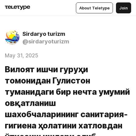
About Teletype
Join
Sirdaryo turizm
@sirdaryoturizm
May 31, 2025
Вилоят ишчи гуруҳи
томонидан Гулистон
туманидаги бир нечта умумий
овқатланиш
шахобчаларининг санитария-
гигиена ҳолатини хатловдан