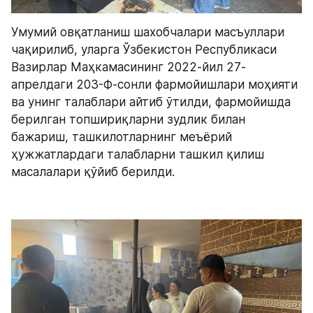
Умумий овқатланиш шахобчалари масъуллари 
чақирилиб, уларга Ўзбекистон Республикаси 
Вазирлар Маҳкамасининг 2022-йил 27-
апрелдаги 203-Ф-сонли фармойишлари моҳияти 
ва унинг талаблари айтиб ўтилди, фармойишда 
берилган топшириқларни зудлик билан 
бажариш, ташкилотларнинг меъёрий 
ҳужжатлардаги талабларни ташкил қилиш 
масалалари қўйиб берилди.