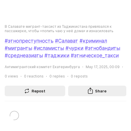
В Салавате мигрант-таксист из Таджикистана привязался к 
пассажирке, чтобы «попить чаю у неё дома» и изнасиловать
#этнопреступность
#Салават
#криминал
#мигранты
#исламисты
#чурки
#этнобандиты
#среднеазиаты
#таджики
#этническое_такси
Антимигрантский комитет Екатеринбурга
May 17, 2025, 00:09
0
views
0
reactions
0
replies
0
reposts
Repost
Share