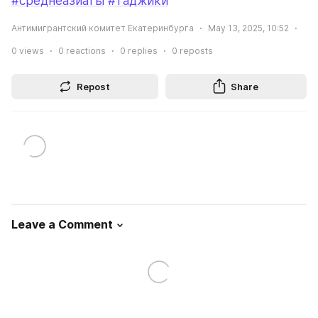
#среднеазиаты
#таджики
Антимигрантский комитет Екатеринбурга
May 13, 2025, 10:52
0
views
0
reactions
0
replies
0
reposts
Repost
Share
Leave a Comment