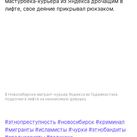
мастурбека-курьера из Яндекса дрочащим в 
лифте, свое деяние прикрывал рюкзаком. 
В Новосибирске мигрант-курьер Яндекса из Таджикистана 
подрочил в лифте на незнакомую девушку
#этнопреступность
#новосибирск
#криминал
#мигранты
#исламисты
#чурки
#этнобандиты