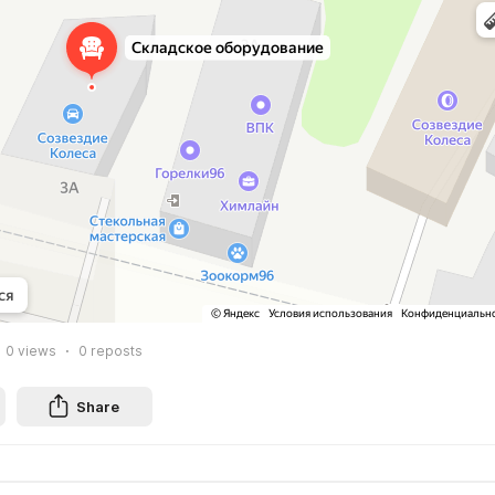
0
views
0
reposts
Share