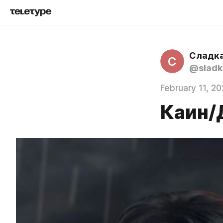
Сладка
С
@sladk
February 11, 2
Каин/