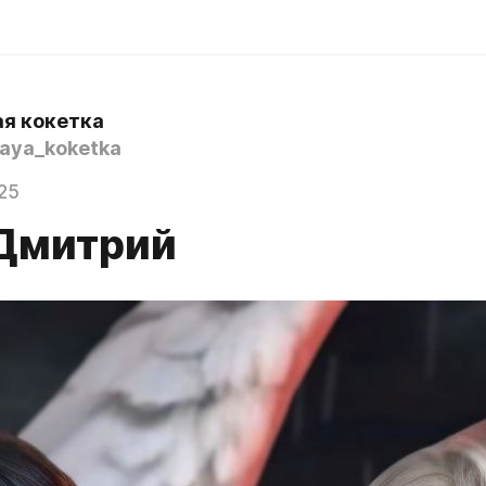
я кокетка
aya_koketka
025
Дмитрий