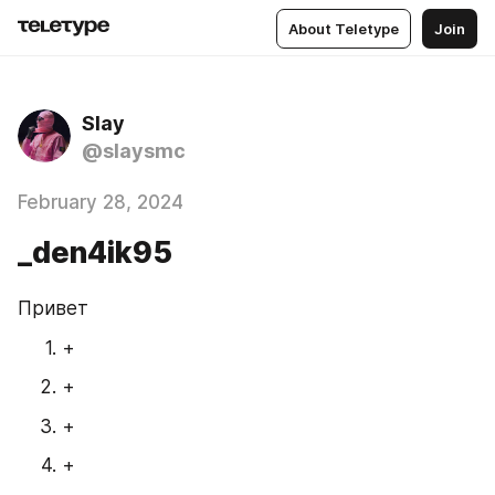
About Teletype
Join
Slay
@slaysmc
February 28, 2024
_den4ik95
Привет
+
+
+
+