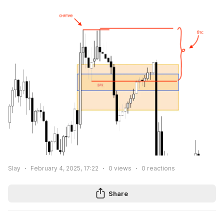
Slay
February 4, 2025, 17:22
0
views
0
reactions
Share