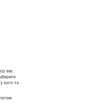
у вас 
ыберите 
 кого-то 
потом 