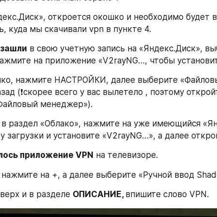
екс.Диск», откроется окошко и необходимо будет в
, куда мы скачивали vpn в пункте 4.
 зашли
 в свою учетную запись на «Яндекс.Диск», вы
нажмите на приложение «V2rayNG…, чтобы установит
шко, нажмите НАСТРОЙКИ, далее выберите «Файлов
зад (❗️скорее всего у вас вылетело , поэтому открой
Файловый менеджер»).
 в раздел «Облако», нажмите на уже имеющийся «Ян
ку загрузки и установите «V2rayNG…», а далее откро
ылось приложение VPN
 на телевизоре.
 нажмите на +, а далее выберите «Ручной ввод Sha
верх и в разделе 
ОПИСАНИЕ, 
впишите слово VPN.