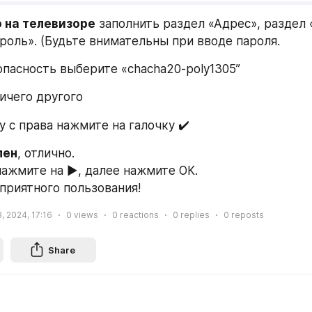
 на телевизоре
 заполнить раздел «Адрес», раздел «
роль». (Будьте внимательны при вводе пароля.
опасность выберите «chacha20-poly1305”
ничего другого
у с права нажмите на галочку ✔️
лен
, отлично. 
нажмите на ▶️, далее нажмите ОК. 
приятного пользования!
 2024, 17:16
0
views
0
reactions
0
replies
0
reposts
Share