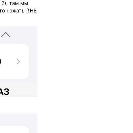
2), там мы 
 нажать (❗️НЕ 