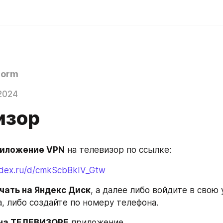
torm
2024
изор
риложение VPN
 на телевизор по ссылке:
andex.ru/d/cmkScbBkIV_Gtw
чать на Яндекс Диск
, а далее либо войдите в свою 
а, либо создайте по номеру телефона.
 на ТЕЛЕВИЗОРЕ
 приложение