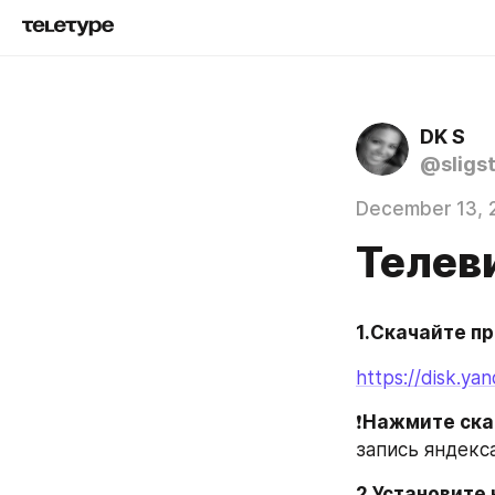
DK S
@sligs
December 13, 
Телев
1.Скачайте п
https://disk.y
❗️
Нажмите ска
запись яндекс
2.Установите