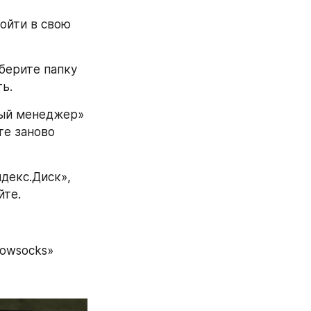
ойти в свою 
берите папку 
ь.
ый менеджер» 
те заново 
декс.Диск», 
йте.
dowsocks»