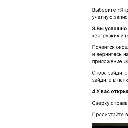
Выберите «Янд
учетную запись
3.Вы успешно
«Загрузки» и 
Появится око
и вернитесь на
приложение «
Снова зайдите
зайдите в пап
4.У вас откр
Сверху справа
Пролистайте в