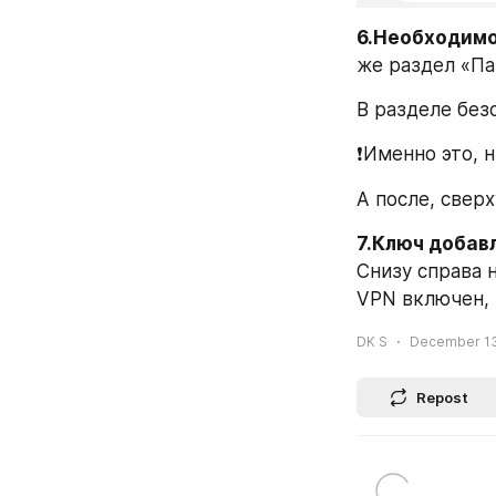
6.Необходимо
же раздел «Па
В разделе без
❗️Именно это, 
А после, сверх
7.Ключ добав
Снизу справа 
VPN включен, 
DK S
December 13,
Repost