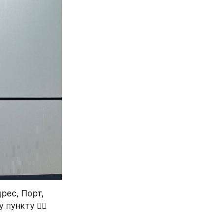
ес, Порт, 
пункту 👇🏻