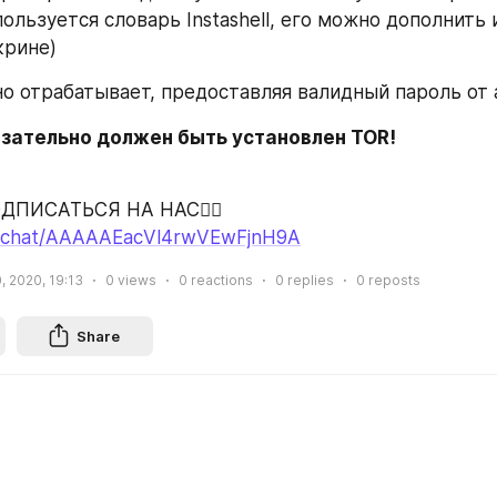
льзуется словарь Instashell, его можно дополнить 
скрине)
о отрабатывает, предоставляя валидный пароль от 
язательно должен быть установлен TOR!
ДПИСАТЬСЯ НА НАС👇🏻
joinchat/AAAAAEacVl4rwVEwFjnH9A
, 2020, 19:13
0
views
0
reactions
0
replies
0
reposts
Share