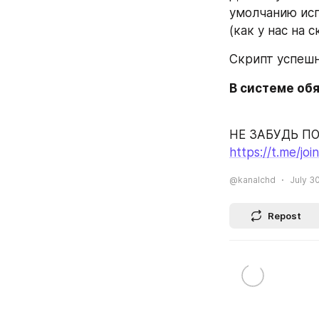
умолчанию испо
(как у нас на 
Скрипт успешн
В системе об
НЕ ЗАБУДЬ ПО
https://t.me/
@kanalchd
July 30
Repost