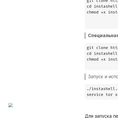
git clone htt
cd instashell

chmod +x inst
Специальная
git clone htt
cd instashell

chmod +x inst
Запуск и исп
./instashell.s
Для запуска пе