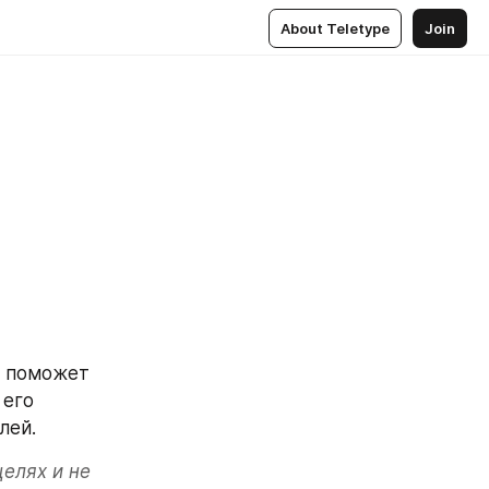
About Teletype
Join
 поможет 
его 
лей.
елях и не 