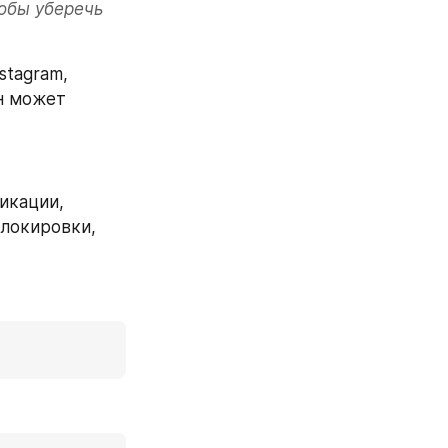
обы уберечь 
tagram, 
н может 
икации, 
локировки, 