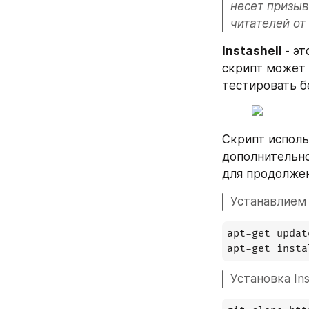
несет призыв
читателей от
Instashell 
- эт
скрипт может 
тестировать б
Скрипт исполь
дополнительно
для продолжен
Устанавлием 
apt-get update
Установка Ins