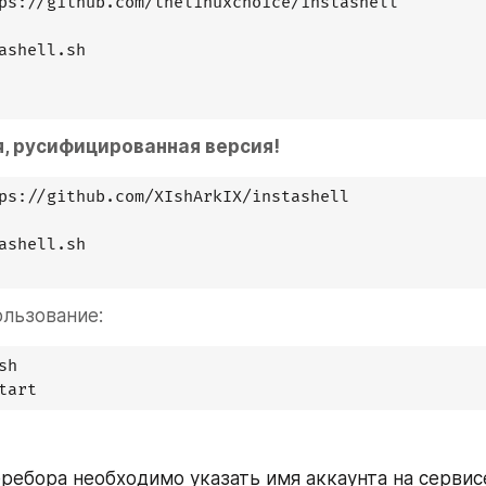
ps://github.com/thelinuxchoice/instashell

ashell.sh

, русифицированная версия!
ps://github.com/XIshArkIX/instashell

ashell.sh

ользование:
h

ребора необходимо указать имя аккаунта на сервисе