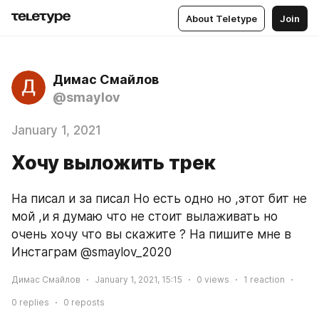
About Teletype
Join
Димас Смайлов
@smaylov
January 1, 2021
Хочу выложить трек
На писал и за писал Но есть одно но ,этот бит не 
мой ,и я думаю что не стоит вылаживать но 
очень хочу что вы скажите ? На пишите мне в 
Инстаграм @smaylov_2020
Димас Смайлов
January 1, 2021, 15:15
0
views
1
reaction
0
replies
0
reposts