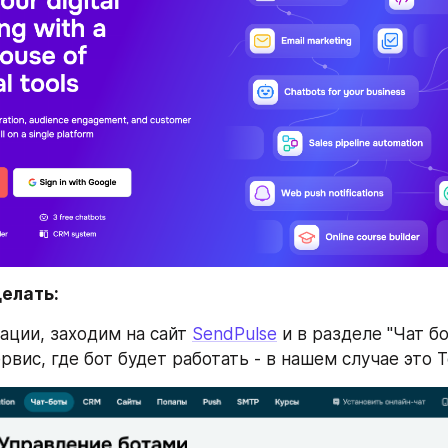
делать:
ации, заходим на сайт 
SendPulse
 и в разделе "Чат б
вис, где бот будет работать - в нашем случае это T