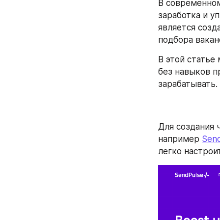
В современном
заработка и у
является созд
подбора вакан
В этой статье 
без навыков п
зарабатывать.
Для создания 
например 
Sen
легко настроит