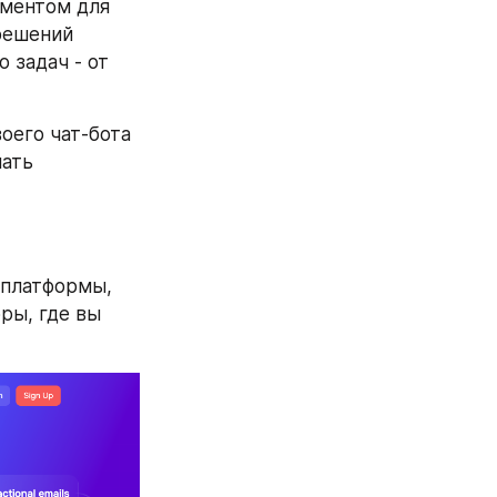
ментом для 
решений 
задач - от 
оего чат-бота 
ать 
платформы, 
ы, где вы 