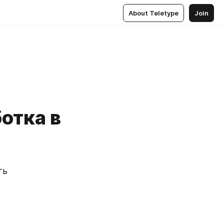
About Teletype
Join
отка в
ь 