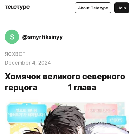
About Teletype
Join
S
@smyrfiksinyy
ЯСХВСГ
December 4, 2024
Хомячок великого северного
герцога 1 глава