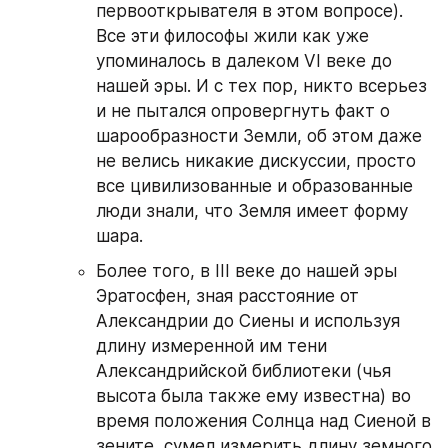
первооткрывателя в этом вопросе). 
Все эти философы жили как уже 
упоминалось в далеком VI веке до 
нашей эры. И с тех пор, никто всерьез 
и не пытался опровергнуть факт о 
шарообразности Земли, об этом даже 
не велись никакие дискуссии, просто 
все цивилизованные и образованные 
люди знали, что Земля имеет форму 
шара.
Более того, в III веке до нашей эры 
Эратосфен, зная расстояние от 
Александрии до Сиены и используя 
длину измеренной им тени 
Александрийской библиотеки (чья 
высота была также ему известна) во 
время положения Солнца над Сиеной в 
зените, сумел измерить длину земного 