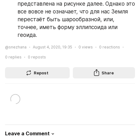
представлена на рисунке далее. Однако это 
все вовсе не означает, что для нас Земля 
перестаёт быть шарообразной, или, 
точнее, иметь форму эллипсоида или 
геоида.
@snezhana
August 4, 2020, 19:35
0
views
0
reactions
0
replies
0
reposts
Repost
Share
Leave a Comment