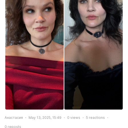
Анастасия
May 13, 2025, 15:49
0
views
5
reactions
0
reposts