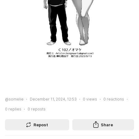
@somelie
December 11, 2024, 12:53
0
views
0
reactions
0
replies
0
reposts
Repost
Share