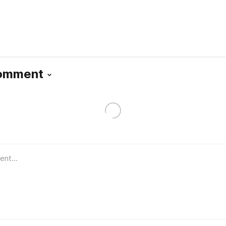
Comment