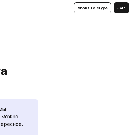
About Teletype
Join
га
мы 
 можно 
тересное.