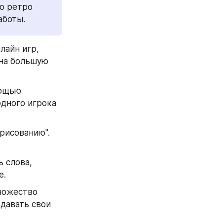
о ретро 
аботы.
айн игр, 
на большую 
ощью 
дного игрока 
рисованию". 
 слова, 
e.
ножество 
давать свои 