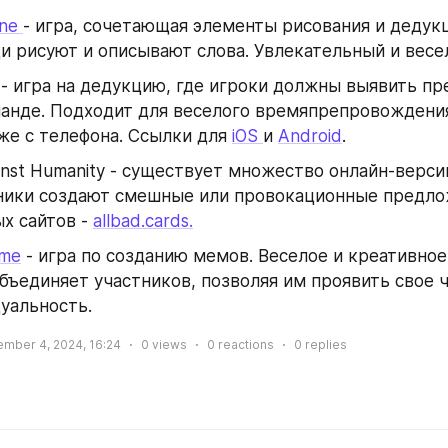
ne 
- игра, сочетающая элементы рисования и дедукци
и рисуют и описывают слова. Увлекательный и весе
 - игра на дедукцию, где игроки должны выявить пре
анде. Подходит для веселого времяпрепровождения
же с телефона. Ссылки для 
iOS 
и 
Android
.
inst Humanity - существует множество онлайн-версий
ники создают смешные или провокационные предлож
х сайтов - 
allbad.cards.
me
 - игра по созданию мемов. Веселое и креативное 
бъединяет участников, позволяя им проявить свое 
уальность. 
mber 4, 2024, 16:24
0
views
0
reactions
0
replies