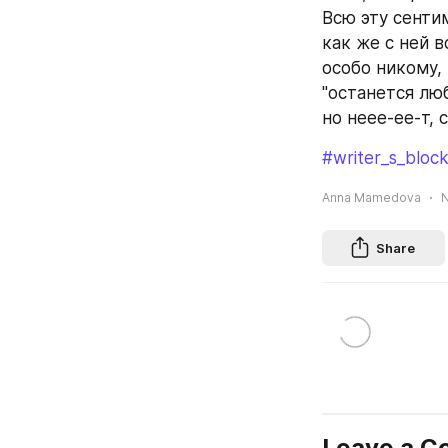
Всю эту сенти
как же с ней 
особо никому,
"останется лю
но неее-ее-т, 
#writer_s_bloc
Anna Mamedova
N
Share
Leave a 