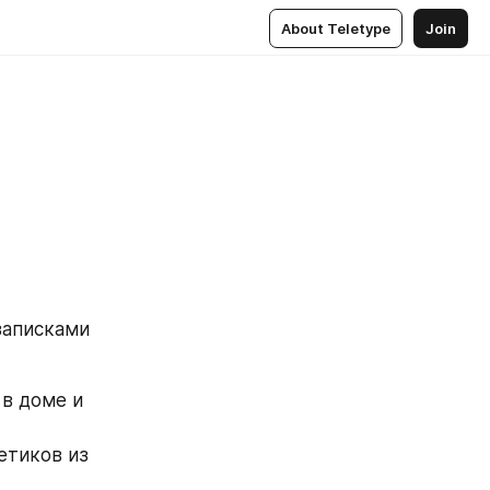
About Teletype
Join
аписками 
в доме и 
етиков из 