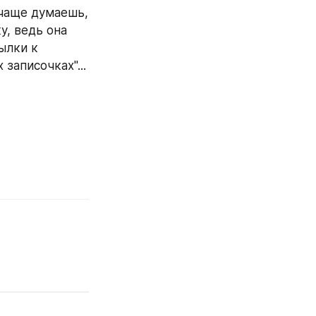
чаще думаешь, 
, ведь она 
лки к 
аписочках"... 