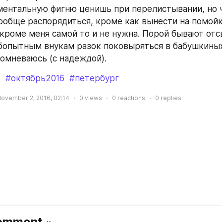
ментальную фигню ценишь при перелистывании, но 
вообще распорядиться, кроме как вынести на помойку
 кроме меня самой то и не нужна. Порой бывают отсы
бопытным внукам разок поковыряться в бабушкиных з
сомневаюсь (с надеждой).
k
#октябрь2016
#петербург
ovember 2, 2016, 02:14
0
views
0
reactions
0
replies
Comment