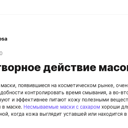
osa
0
творное действие масо
аски, появившиеся на косметическом рынке, очень
адобности контролировать время смывания, а во-вто
уют и эффективнее питают кожу полезными вещест
в маске. 
Несмываемые маски с сахаром
 хороши дл
ной, когда кожа выглядит уставшей или находится в 