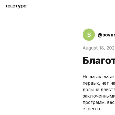
S
@sova
August 18, 202
Благо
Несмываемые м
первых, нет н
дольше действ
заключенными 
программ, вес
стресса.