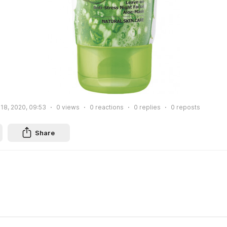
18, 2020, 09:53
0
views
0
reactions
0
replies
0
reposts
Share