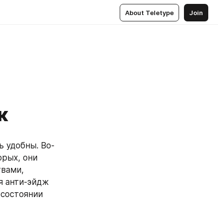
About Teletype
Join
к
 удобны. Во-
рых, они 
вами, 
я анти-эйдж 
состоянии 