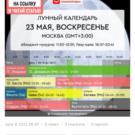
June 9, 2021, 06:47
0
views
0
reactions
0
reposts