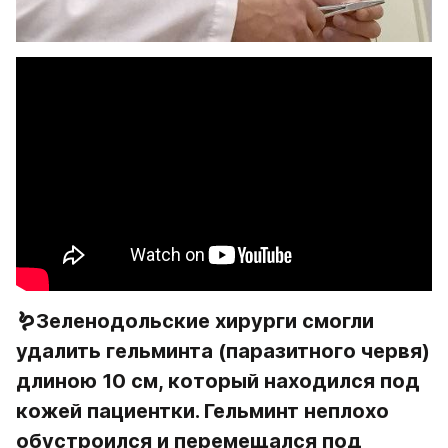
🪱
Зеленодольские хирурги смогли 
удалить гельминта (паразитного червя) 
длиною 10 см, который находился под 
кожей пациентки. Гельминт неплохо 
обустроился и перемещался под 