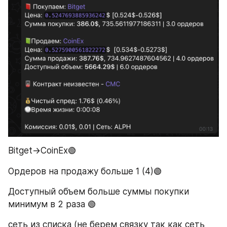
Bitget→CoinEx🟢
Ордеров на продажу больше 1 (4)🟢
Доступный объем больше суммы покупки 
минимум в 2 раза 🟢
сеть из списка (не берем связку так как сеть 