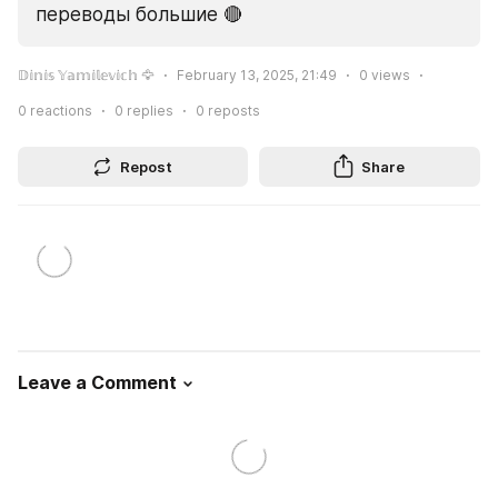
переводы большие 🔴
𝔻𝕚𝕟𝕚𝕤 𝕐𝕒𝕞𝕚𝕝𝕖𝕧𝕚𝕔𝕙 🦅
February 13, 2025, 21:49
0
views
0
reactions
0
replies
0
reposts
Repost
Share
Leave a Comment