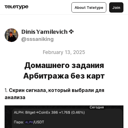
About Teletype
Join
𝔻𝕚𝕟𝕚𝕤 𝕐𝕒𝕞𝕚𝕝𝕖𝕧𝕚𝕔𝕙 🦅
@sssaniking
February 13, 2025
Домашнего задания
Арбитража без карт
1. 
Скрин сигнала, который выбрали для 
анализа