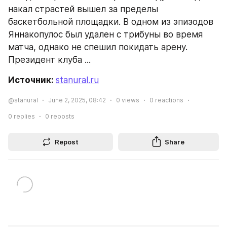
накал страстей вышел за пределы 
баскетбольной площадки. В одном из эпизодов 
Яннакопулос был удален с трибуны во время 
матча, однако не спешил покидать арену. 
Президент клуба ...
Источник: 
stanural.ru
@stanural
June 2, 2025, 08:42
0
views
0
reactions
0
replies
0
reposts
Repost
Share