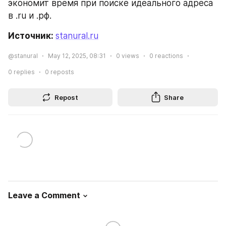
экономит время при поиске идеального адреса 
в .ru и .рф.
Источник: 
stanural.ru
@stanural
May 12, 2025, 08:31
0
views
0
reactions
0
replies
0
reposts
Repost
Share
Leave a Comment