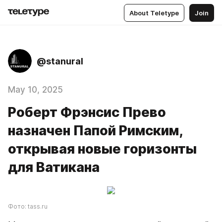
About Teletype
Join
@stanural
May 10, 2025
Роберт Фрэнсис Прево
назначен Папой Римским,
открывая новые горизонты
для Ватикана
Фото: tass.ru