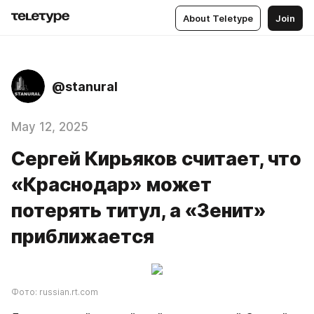
About Teletype
Join
@stanural
May 12, 2025
Сергей Кирьяков считает, что
«Краснодар» может
потерять титул, а «Зенит»
приближается
Фото: russian.rt.com